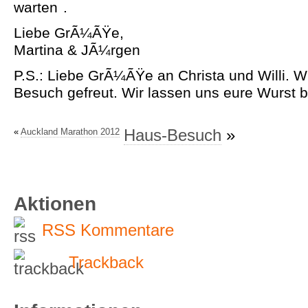
warten
.
Liebe GrÃ¼ÃŸe,
Martina & JÃ¼rgen
P.S.: Liebe GrÃ¼ÃŸe an Christa und Willi. W
Besuch gefreut. Wir lassen uns eure Wurst 
«
Auckland Marathon 2012
Haus-Besuch
»
Aktionen
RSS Kommentare
Trackback