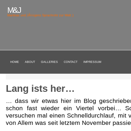
M&J
Martinas und JÃ¼rgens Sprachrohr zur Welt ;)
HOME
ABOUT
GALLERIES
CONTACT
IMPRESSUM
Lang ists her…
… dass wir etwas hier im Blog geschrieb
schon fast wieder ein Viertel vorbei…
versuchen mal einen Schnelldurchlauf, mit 
von Allem was seit letztem November passier